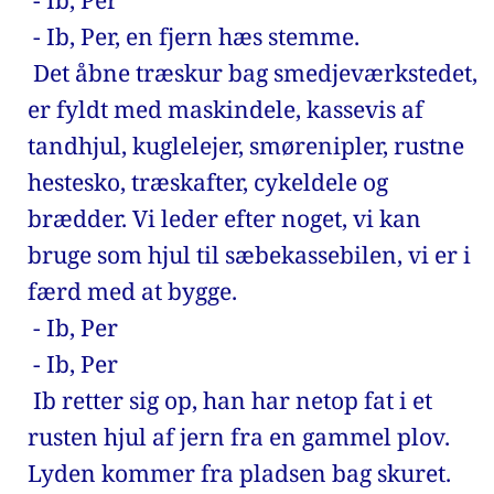
 - Ib, Per 
 - Ib, Per, en fjern hæs stemme.
 Det åbne træskur bag smedjeværkstedet, 
er fyldt med maskindele, kassevis af 
tandhjul, kuglelejer, smørenipler, rustne 
hestesko, træskafter, cykeldele og 
brædder. Vi leder efter noget, vi kan 
bruge som hjul til sæbekassebilen, vi er i 
færd med at bygge. 
 - Ib, Per 
 - Ib, Per 
 Ib retter sig op, han har netop fat i et 
rusten hjul af jern fra en gammel plov. 
Lyden kommer fra pladsen bag skuret. 